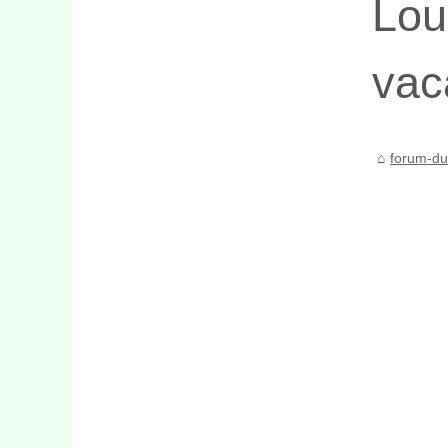
Lou
va
forum-du