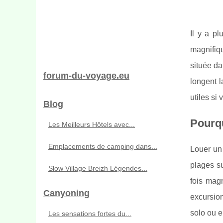
Il y a p
magnifiq
située da
forum-du-voyage.eu
longent l
utiles si
Blog
Pourqu
Les Meilleurs Hôtels avec...
Emplacements de camping dans...
Louer un 
plages su
Slow Village Breizh Légendes...
fois magn
Canyoning
excursion
solo ou en
Les sensations fortes du...