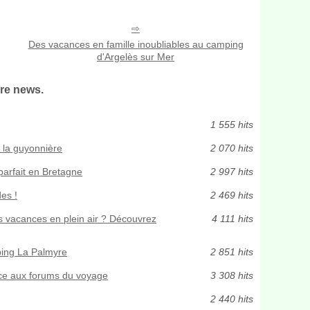
Des vacances en famille inoubliables au camping
d'Argelès sur Mer
re news.
1 555 hits
 la guyonnière
2 070 hits
parfait en Bretagne
2 997 hits
des !
2 469 hits
s vacances en plein air ? Découvrez
4 111 hits
ping La Palmyre
2 851 hits
ce aux forums du voyage
3 308 hits
2 440 hits