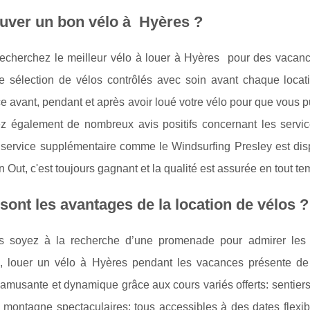
uver un bon vélo à Hyères ?
recherchez le meilleur vélo à louer à Hyères pour des vacance
te sélection de vélos contrôlés avec soin avant chaque loca
e avant, pendant et après avoir loué votre vélo pour que vous p
ez également de nombreux avis positifs concernant les servi
 service supplémentaire comme le Windsurfing Presley est disp
 Out, c'est toujours gagnant et la qualité est assurée en tout te
sont les avantages de la location de vélos ?
 soyez à la recherche d’une promenade pour admirer les p
, louer un vélo à Hyères pendant les vacances présente d
amusante et dynamique grâce aux cours variés offerts: sentier
 montagne spectaculaires; tous accessibles à des dates flexib