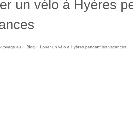
er un vélo à Hyères p
cances
-voyage.eu
Blog
Louer un vélo à Hyères pendant les vacances