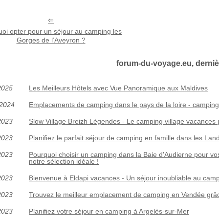
oi opter pour un séjour au camping les
Gorges de l’Aveyron ?
forum-du-voyage.eu, derniè
2025
Les Meilleurs Hôtels avec Vue Panoramique aux Maldives
/2024
Emplacements de camping dans le pays de la loire - camping
2023
Slow Village Breizh Légendes - Le camping village vacances 
2023
Planifiez le parfait séjour de camping en famille dans les Lan
2023
Pourquoi choisir un camping dans la Baie d'Audierne pour vo
notre sélection idéale !
2023
Bienvenue à Eldapi vacances - Un séjour inoubliable au cam
2023
Trouvez le meilleur emplacement de camping en Vendée grâ
2023
Planifiez votre séjour en camping à Argelès-sur-Mer