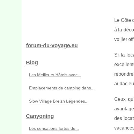
Le Côte d
à la déco
voilier o
forum-du-voyage.eu
Si la
loc
Blog
excellent
répondre
Les Meilleurs Hôtels avec...
audacieu
Emplacements de camping dans...
Ceux qui
Slow Village Breizh Légendes...
avantages
Canyoning
des loca
vacances 
Les sensations fortes du...