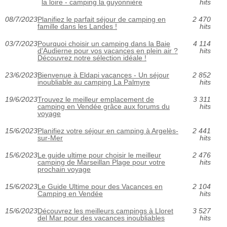
la loire - camping la guyonnière
hits
08/7/2023
Planifiez le parfait séjour de camping en
2 470
famille dans les Landes !
hits
03/7/2023
Pourquoi choisir un camping dans la Baie
4 114
d'Audierne pour vos vacances en plein air ?
hits
Découvrez notre sélection idéale !
23/6/2023
Bienvenue à Eldapi vacances - Un séjour
2 852
inoubliable au camping La Palmyre
hits
19/6/2023
Trouvez le meilleur emplacement de
3 311
camping en Vendée grâce aux forums du
hits
voyage
15/6/2023
Planifiez votre séjour en camping à Argelès-
2 441
sur-Mer
hits
15/6/2023
Le guide ultime pour choisir le meilleur
2 476
camping de Marseillan Plage pour votre
hits
prochain voyage
15/6/2023
Le Guide Ultime pour des Vacances en
2 104
Camping en Vendée
hits
15/6/2023
Découvrez les meilleurs campings à Lloret
3 527
del Mar pour des vacances inoubliables
hits