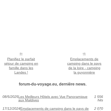
Planifiez le parfait
Emplacements de
séjour de camping en
camping dans le pays
famille dans les
de la loire - camping
Landes !
la guyonnière
forum-du-voyage.eu, dernière news.
08/5/2025
Les Meilleurs Hôtels avec Vue Panoramique
1 556
aux Maldives
hits
17/12/2024
Emplacements de camping dans le pays de
2 070