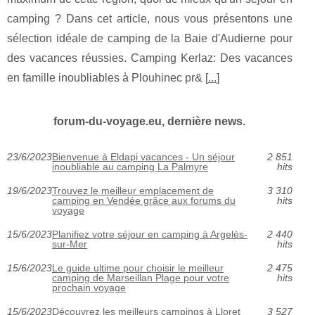
camping ? Dans cet article, nous vous présentons une
sélection idéale de camping de la Baie d'Audierne pour
des vacances réussies. Camping Kerlaz: Des vacances
en famille inoubliables à Plouhinec pr& [
...
]
forum-du-voyage.eu, dernière news.
23/6/2023
Bienvenue à Eldapi vacances - Un séjour
2 851
inoubliable au camping La Palmyre
hits
19/6/2023
Trouvez le meilleur emplacement de
3 310
camping en Vendée grâce aux forums du
hits
voyage
15/6/2023
Planifiez votre séjour en camping à Argelès-
2 440
sur-Mer
hits
15/6/2023
Le guide ultime pour choisir le meilleur
2 475
camping de Marseillan Plage pour votre
hits
prochain voyage
15/6/2023
Découvrez les meilleurs campings à Lloret
3 527