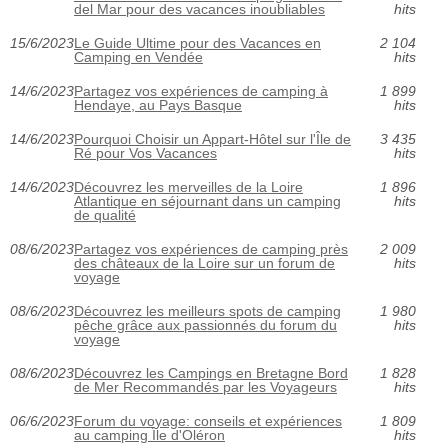
del Mar pour des vacances inoubliables
hits
15/6/2023
Le Guide Ultime pour des Vacances en
2 104
Camping en Vendée
hits
14/6/2023
Partagez vos expériences de camping à
1 899
Hendaye, au Pays Basque
hits
14/6/2023
Pourquoi Choisir un Appart-Hôtel sur l'Île de
3 435
Ré pour Vos Vacances
hits
14/6/2023
Découvrez les merveilles de la Loire
1 896
Atlantique en séjournant dans un camping
hits
de qualité
08/6/2023
Partagez vos expériences de camping près
2 009
des châteaux de la Loire sur un forum de
hits
voyage
08/6/2023
Découvrez les meilleurs spots de camping
1 980
pêche grâce aux passionnés du forum du
hits
voyage
08/6/2023
Découvrez les Campings en Bretagne Bord
1 828
de Mer Recommandés par les Voyageurs
hits
06/6/2023
Forum du voyage: conseils et expériences
1 809
au camping Île d'Oléron
hits