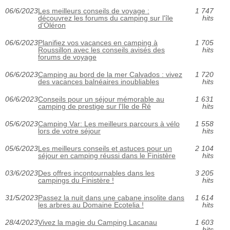
06/6/2023
Les meilleurs conseils de voyage :
1 747
découvrez les forums du camping sur l'île
hits
d'Oléron
06/6/2023
Planifiez vos vacances en camping à
1 705
Roussillon avec les conseils avisés des
hits
forums de voyage
06/6/2023
Camping au bord de la mer Calvados : vivez
1 720
des vacances balnéaires inoubliables
hits
06/6/2023
Conseils pour un séjour mémorable au
1 631
camping de prestige sur l'Ile de Ré
hits
05/6/2023
Camping Var: Les meilleurs parcours à vélo
1 558
lors de votre séjour
hits
05/6/2023
Les meilleurs conseils et astuces pour un
2 104
séjour en camping réussi dans le Finistère
hits
03/6/2023
Des offres incontournables dans les
3 205
campings du Finistère !
hits
31/5/2023
Passez la nuit dans une cabane insolite dans
1 614
les arbres au Domaine Ecotelia !
hits
28/4/2023
Vivez la magie du Camping Lacanau
1 603
hits