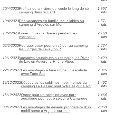
20/4/2023
Profitez de la rivière qui coule le long de ce
1 597
camping dans le Gard
hits
19/4/2023
Des vacances en famille inoubliables au
1 571
camping d'Argelès sur Mer
hits
13/2/2023
Louer un vélo à Hyères pendant les
2 168
vacances
hits
02/2/2023
Pourquoi opter pour un séjour au camping
2 234
les Gorges de l’Aveyron ?
hits
12/1/2023
Vacances aquatiques au camping les Rives
2 420
du Lac en Auvergne-Rhône-Alpes
hits
22/12/2022
Les avantages à faire un peu d'escalade
2 046
avec Face Sud
hits
15/12/2022
Découvrez les sublimes mobil-homes du
1 492
camping Le Pessac pour votre séjour à Albi
hits
13/12/2022
Optez pour un camping avec parc
1 464
aquatique pour votre séjour à Camargue
hits
08/12/2022
Les avantages de devenir propriétaire d’un
2 860
mobil home à Argeles sur mer
hits