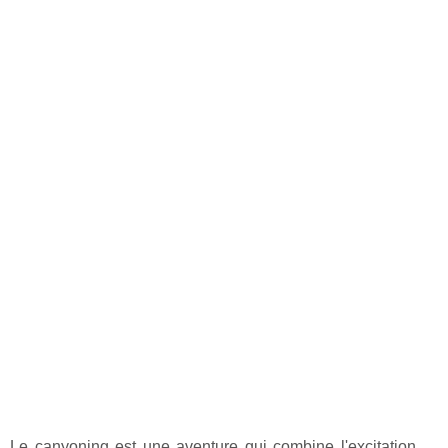
Le canyoning est une aventure qui combine l'excitation