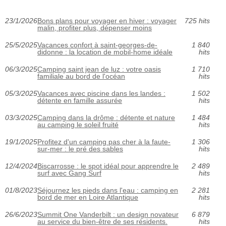
23/1/2026
Bons plans pour voyager en hiver : voyager
725 hits
malin, profiter plus, dépenser moins
25/5/2025
Vacances confort à saint-georges-de-
1 840
didonne : la location de mobil-home idéale
hits
06/3/2025
Camping saint jean de luz : votre oasis
1 710
familiale au bord de l'océan
hits
05/3/2025
Vacances avec piscine dans les landes :
1 502
détente en famille assurée
hits
03/3/2025
Camping dans la drôme : détente et nature
1 484
au camping le soleil fruité
hits
19/1/2025
Profitez d'un camping pas cher à la faute-
1 306
sur-mer : le pré des sables
hits
12/4/2024
Biscarrosse : le spot idéal pour apprendre le
2 489
surf avec Gang Surf
hits
01/8/2023
Séjournez les pieds dans l'eau : camping en
2 281
bord de mer en Loire Atlantique
hits
26/6/2023
Summit One Vanderbilt : un design novateur
6 879
au service du bien-être de ses résidents.
hits